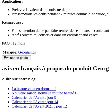
Application :
Prélevez la valeur d'une noisette de produit.
Brossez-vous les dents pendant 2 minutes comme d’habitude, et l
Remarques :
Faites attention de ne pas faire rentrer de l'eau dans le contenant
Après ouverture, conserver dans un endroit chaud et sec.
PAO : 12 mois
Marque:
Georganics
Evaluer ce produit
avis en français à propos du produit Geor
À lire sur notre blog:
La beauté vient en dormant !
Nouvelle saison, nouvelle routine beauté !
Calendrier de l'Avent : jour 9
Calendrier de l'Avent : jour 14
Calendrier de l'Avent 2021 : jour 12