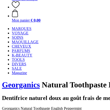
Mon panier
€ 0,00
MARQUES
VOYAGE
SOINS
MAQUILLAGE
CHEVEUX
PARFUMS
K-BEAUTY
TOOLS
DIVERS
SALE
Magazine
Georganics
Natural Toothpaste 
Dentifrice naturel doux au goût frais de me
Georganics Natural Toothpaste English Peppermint