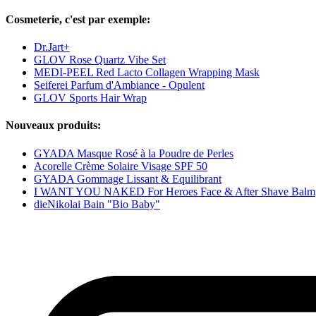
Cosmeterie, c'est par exemple:
Dr.Jart+
GLOV Rose Quartz Vibe Set
MEDI-PEEL Red Lacto Collagen Wrapping Mask
Seiferei Parfum d'Ambiance - Opulent
GLOV Sports Hair Wrap
Nouveaux produits:
GYADA Masque Rosé à la Poudre de Perles
Acorelle Crème Solaire Visage SPF 50
GYADA Gommage Lissant & Equilibrant
I WANT YOU NAKED For Heroes Face & After Shave Balm
dieNikolai Bain "Bio Baby"