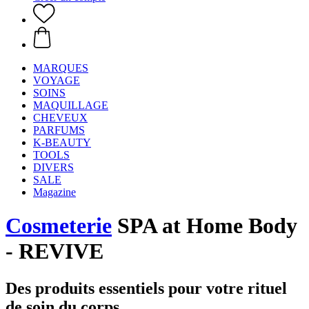
MARQUES
VOYAGE
SOINS
MAQUILLAGE
CHEVEUX
PARFUMS
K-BEAUTY
TOOLS
DIVERS
SALE
Magazine
Cosmeterie
SPA at Home Body
- REVIVE
Des produits essentiels pour votre rituel
de soin du corps.