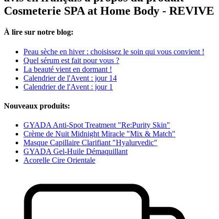
Cosmeterie SPA at Home Body - REVIVE
À lire sur notre blog:
Peau sèche en hiver : choisissez le soin qui vous convient !
Quel sérum est fait pour vous ?
La beauté vient en dormant !
Calendrier de l'Avent : jour 14
Calendrier de l'Avent : jour 1
Nouveaux produits:
GYADA Anti-Spot Treatment "Re:Purity Skin"
Crème de Nuit Midnight Miracle "Mix & Match"
Masque Capillaire Clarifiant "Hyalurvedic"
GYADA Gel-Huile Démaquillant
Acorelle Cire Orientale