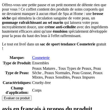
Offrez-vous une petite pause et un petit moment de détente rien que
pour vous ! Ce coffret contient des produits de soins corporels qui
ne devraient manquer à aucun rituel de Spa at Home : une
brosse
sèche
qui stimulera la circulation sanguine de votre peau, un
gommage rafraîchissant
au sel marin
qui laissera votre peau
incroyablement douce, une
crème anti-cellulite
avec des ingrédients
hautement efficaces ainsi qu'une
émulsion
spécialement développée
pour la peau du haut des bras à l'effet raffermissant.
Le tout est livré dans un
sac de sport tendance Cosmeterie
gratuit
!
Marque:
Cosmeterie
Type de Produit:
Ensembles
Peaux Matures , Tous Types de Peaux, Peau
Type de Peau:
Sèche , Peaux Normales, Peau Grasse, Peaux
Mixtes, Peaux Sensibles, Peaux Impures
Caractéristiques:
Cruelty-free
Champ
Corps
d'application:
Evaluer ce produit
avis en français à propos du produit