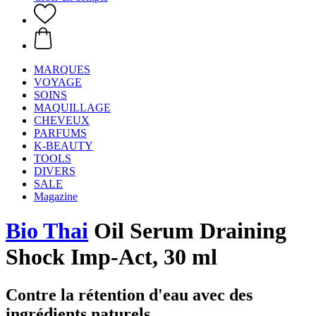
MARQUES
VOYAGE
SOINS
MAQUILLAGE
CHEVEUX
PARFUMS
K-BEAUTY
TOOLS
DIVERS
SALE
Magazine
Bio Thai
Oil Serum Draining
Shock Imp-Act, 30 ml
Contre la rétention d'eau avec des
ingrédients naturels.