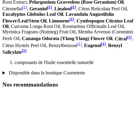
Root Extract,
Pelargonium Graveolens (Rose Geranium) Oil
,
[1]
[1]
[1]
Citronellal
,
Geraniol
,
Linalool
, Citrus Reticulata Peel Oil,
Eucalyptus Globulus Leaf Oil
,
Lavandula Angustifolia
[1]
Flower/Leaf/Stem Oil
,
Limonene
,
Cymbopogon Citratus Leaf
Oil
, Curcuma Longa Root Oil, Rosmarinus Officinalis Leaf Oil,
Myristica Fragrans (Nutmeg) Fruit Oil, Mentha Arvensis (Cornmint)
[1]
Herb Oil,
Cananga Odorata (Ylang Ylang) Flower Oil
,
Citral
,
[1]
[1]
Citrus Hystrix Peel Oil, Benzylbenzoat
,
Eugenol
,
Benzyl
[1]
Salicylate
composants de l'huile essentielle naturelle
Disponible dans la boutique Cosmeterie
Nos recommandations