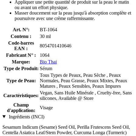
Appliquer une petite quantité de produit sur la peau le matin
ou avant un effort physique.
Masser doucement sur la peau jusqu'à absorption complète et
poursuivre avec une crème raffermissante.
Art. N°:
BT-1064
Contenu :
30 ml
Code-barres
8054701410646
EAN :
Fabricant N° :
1064
Marque:
Bio Thai
Type de Produit:
Sérum
Tous Types de Peaux, Peau Sèche , Peaux
Type de Peau:
Normales, Peau Grasse, Peaux Mixtes, Peaux
Matures , Peaux Sensibles, Peaux Impures
Vegan, Sans Huile Minérale , Cruelty-free, Sans
Caractéristiques:
silicones, Available @ Store
Champ
Visage
d'application:
Ingrédients (INCI)
Sesamum Indicum (Sesame) Seed Oil, Perilla Frutescens Seed Oil,
Centella Asiatica Leaf/Stem Powder, Curcuma Longa (Turmeric)